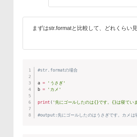
まずはstr.formatと比較して、どれく
#str.formatの場合
a 
=
'うさぎ'
b 
=
'カメ'
print
(
'先にゴールしたのは{}です。{}は寝てい
#output:先にゴールしたのはうさぎです。カメ