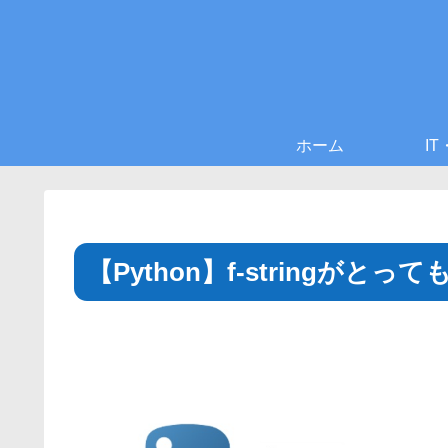
ホーム
I
【Python】f-stringが