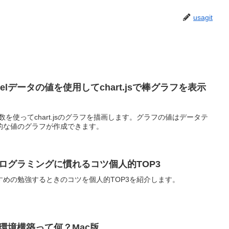
usagit
でmodelデータの値を使用してchart.jsで棒グラフを表示
し、変数を使ってchart.jsのグラフを描画します。グラフの値はデータテ
的な値のグラフが作成できます。
プログラミングに慣れるコツ個人的TOP3
めの勉強するときのコツを個人的TOP3を紹介します。
n環境構築って何？Mac版