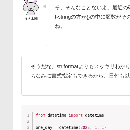
そ、そんなことないよ。最近の
f-stringの方が{}の中に
ね。
そうだな、str.formatよりもスッキリわ
ちなみに書式指定もできるから、日付も以
from
 datetime 
import
 datetime

one_day 
=
 datetime
(
2022
,
1
,
1
)