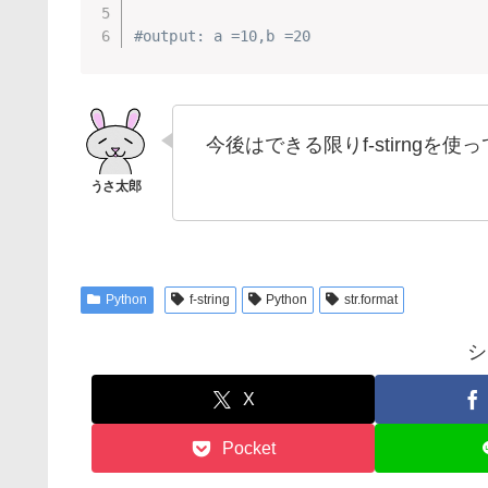
#output: a =10,b =20
今後はできる限りf-stirngを
Python
f-string
Python
str.format
シ
X
Pocket