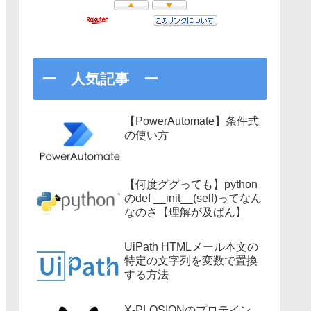
ー 人気記事 ー
【PowerAutomate】条件式
の使い方
【何度ググっても】python
のdef __init__(self)ってなん
なのさ【理解が及ばん】
UiPath HTMLメール本文の
特定の文字列を変数で置換
する方法
X-PLOSIONのプロテイン