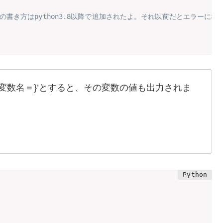
＝の書き方はpython3.8以降で追加されたよ。それ以前だとエラーにな
 f'{変数名＝}’とすると、その変数の値も出力されま