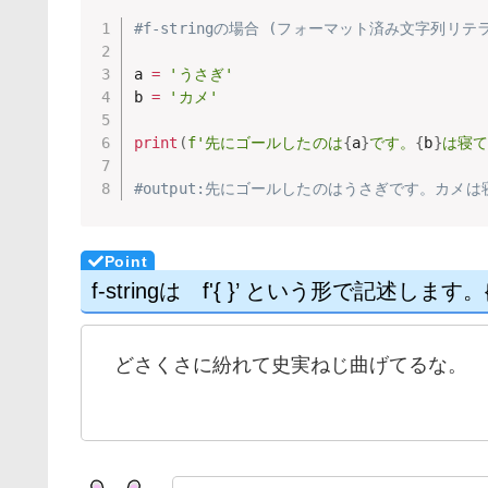
#f-stringの場合 (フォーマット済み文字列リ
a 
=
'うさぎ'
b 
=
'カメ'
print
(
f'先にゴールしたのは
{
a
}
です。
{
b
}
は寝て
#output:先にゴールしたのはうさぎです。カメ
f-stringは f'{ }’ という形で記
どさくさに紛れて史実ねじ曲げてるな。