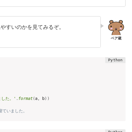
らい見やすいのかを見てみるぞ。
ました。'
.
format
(
a
,
 b
)
)
は寝ていました。