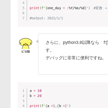
print
(
f'
{
one_day 
=
:
%Y/%m/%d
}
'
)
#変数 
#output: 2022/1/1
さらに、python3.8以降なら
す。
デバッグに非常に便利ですね。
a 
=
10
b 
=
20
print
(
f'
{
a 
=
}
,
{
b 
=
}
'
)