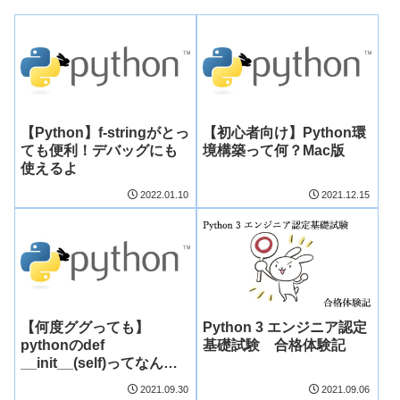
【Python】f-stringがとっ
【初心者向け】Python環
ても便利！デバッグにも
境構築って何？Mac版
使えるよ
2022.01.10
2021.12.15
【何度ググっても】
Python 3 エンジニア認定
pythonのdef
基礎試験 合格体験記
__init__(self)ってなんな
のさ【理解が及ばん】
2021.09.30
2021.09.06