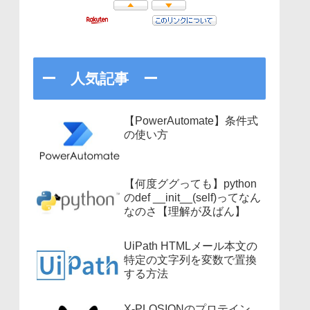
ー 人気記事 ー
【PowerAutomate】条件式
の使い方
【何度ググっても】python
のdef __init__(self)ってなん
なのさ【理解が及ばん】
UiPath HTMLメール本文の
特定の文字列を変数で置換
する方法
X-PLOSIONのプロテイン